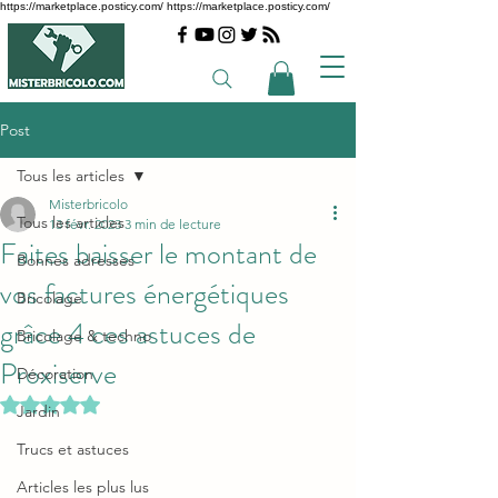
https://marketplace.posticy.com/ https://marketplace.posticy.com/
Post
Tous les articles
Misterbricolo
Tous les articles
13 févr. 2023
3 min de lecture
Faites baisser le montant de
Bonnes adresses
vos factures énergétiques
Bricolage
grâce 4 ces astuces de
Bricolage & techno
Proxiserve
Décoration
Noté NaN étoiles sur 5.
Jardin
Trucs et astuces
Articles les plus lus