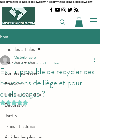
https://marketplace.posticy.com/ https://marketplace.posticy.com/
Post
Tous les articles
Misterbricolo
Tous les articles
28 avr. 2023
3 min de lecture
Est-il possible de recycler des
Bonnes adresses
bouchons de liège et pour
Bricolage
quels usages ?
Bricolage & techno
Noté NaN étoiles sur 5.
Décoration
Jardin
Trucs et astuces
Articles les plus lus