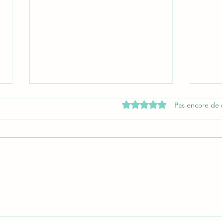
Noté 0 étoile sur 5.
Pas encore de 
Les monte-meubles : des
Rénov
dispositifs aussi pratiques
guide
qu’économiques !