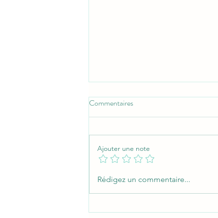
Commentaires
Ajouter une note
Comprendre les rôles d'une
Rédigez un commentaire...
entreprise multiservice : un guide
complet