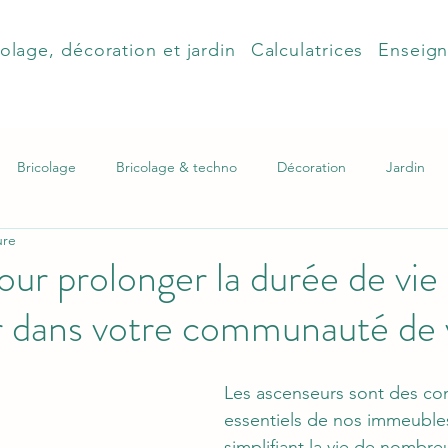
olage, décoration et jardin
Calculatrices
Enseig
Bricolage
Bricolage & techno
Décoration
Jardin
ure
our prolonger la durée de vie 
r dans votre communauté de 
Les ascenseurs sont des c
essentiels de nos immeubles 
simplifiant la vie de nombre