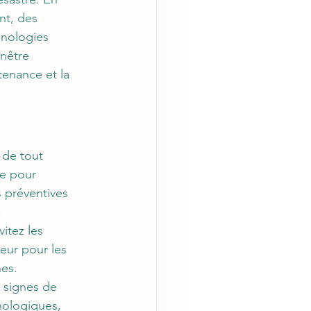
nt, des 
chnologies 
nêtre 
enance et la 
é de tout 
ée pour 
s préventives 
.
itez les 
eur pour les 
nes.
s signes de 
nologiques, 