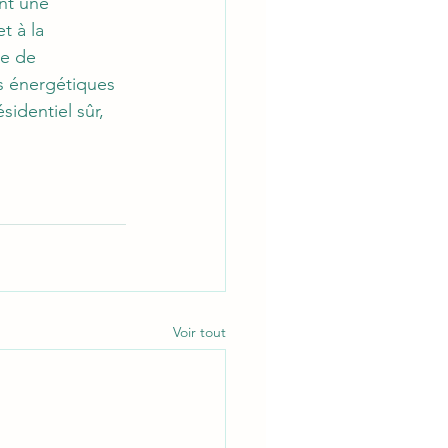
nt une 
t à la 
e de 
s énergétiques 
identiel sûr, 
Voir tout