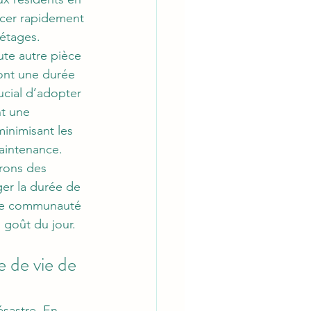
acer rapidement 
étages. 
te autre pièce 
ont une durée 
rucial d’adopter 
t une 
inimisant les 
aintenance. 
rons des 
ger la durée de 
tre communauté 
u goût du jour.
 de vie de 
sastre. En 