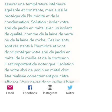
assurer une température intérieure 
agréable et constante, mais aussi le 
protéger de l'humidité et de la 
condensation. Solution : isoler votre 
abri de jardin en métal avec un isolant 
de qualité, comme de la laine de verre 
ou de la laine de roche. Ces isolants 
sont résistants à l'humidité et vont 
donc protéger votre abri de jardin en 
métal de la rouille et de la corrosion.
Il est important de noter que l'isolation 
de votre abri de jardin en métal doit 
être réalisée correctement pour être 
efficace. Vous devez donc veiller à bien 
calfeutrer les joints et les ouvertures 
Email
Facebook
Instagram
Twitter
pour éviter les infiltrations d'air et 
d'humidité. Vous pouvez aussi utiliser 
un film pare-vapeur pour protéger 
votre isolant de l'humidité.