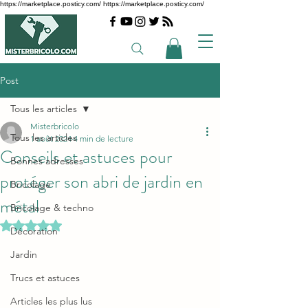
https://marketplace.posticy.com/ https://marketplace.posticy.com/
Post
Tous les articles
Misterbricolo
Tous les articles
1 août 2024
4 min de lecture
Conseils et astuces pour
Bonnes adresses
protéger son abri de jardin en
Bricolage
métal
Bricolage & techno
Noté NaN étoiles sur 5.
Décoration
Jardin
Trucs et astuces
Articles les plus lus