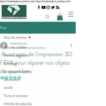
https://marketplace.posticy.com/ https://marketplace.posticy.com/
Post
Tous les articles
Misterbricolo
Tous les articles
6 nov. 2024
5 min de lecture
Avantages de l'impression 3D
Bonnes adresses
FDM pour réparer vos objets
Bricolage
du quotidien
Bricolage & techno
Noté NaN étoiles sur 5.
Décoration
Jardin
Trucs et astuces
Articles les plus lus