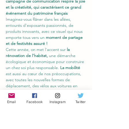
campagne de communication respire la joie 
et la créativité, qui caractérisent ce grand 
événement du patrimoine français 
Imaginez-vous flâner dans les allées, 
entourés d’exposants passionnés, de 
produits innovants, avec ce visuel qui nous 
emporte tous vers un 
moment de partage 
et de festivités assuré !
Cette année, on met l'accent sur
 la 
rénovation de l’habitat, 
une démarche 
écologique et économique pour construire 
un chez soi plus responsable.
 La mobilité
est aussi au cœur de nos préoccupations, 
avec toutes les nouvelles formes de 
déplacement, des vélos aux voitures en 
passant par les trottinettes et bien d’autres 
surprises. Et bien sûr, on célèbre 
l'artisanat,
Email
Facebook
Instagram
Twitter
ce mélange unique de traditions et 
d'innovations du monde entier.
En plus de tout ça, retrouvez tout ce qui 
fait que vous aimez Foire de Paris :
 offre 
maison, mode, beauté,…