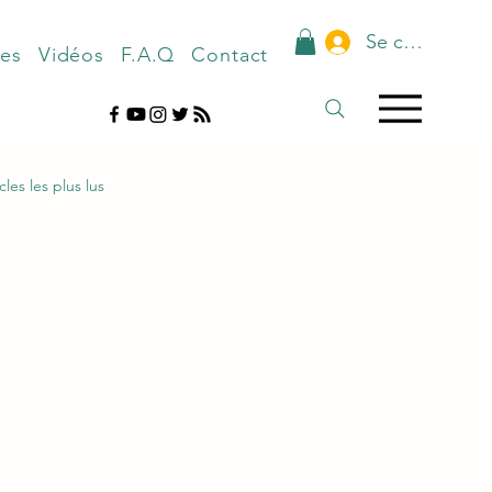
Se connecter
nes
Vidéos
F.A.Q
Contact
cles les plus lus