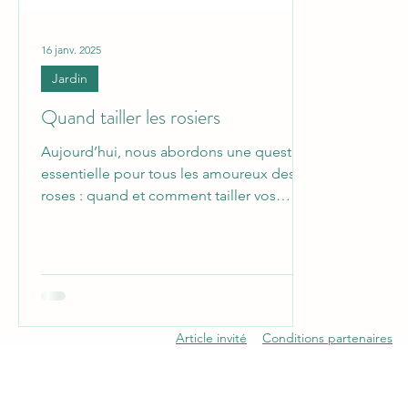
16 janv. 2025
Jardin
Quand tailler les rosiers
Aujourd’hui, nous abordons une question
essentielle pour tous les amoureux des
roses : quand et comment tailler vos
rosiers ?...
Article invité
Conditions partenaires
openai-domain-verification=dv-5qjdhtyCUXsr9i8hjlI4LYi4
undefined
undefined
undefined
undefined