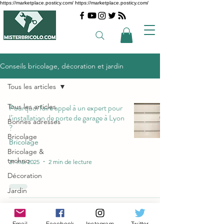
https://marketplace.posticy.com/ https://marketplace.posticy.com/
Conseils bricolage, décoration et jardin
Tous les articles
Tous les articles
Pourquoi faire appel à un expert pour
l’installation de porte de garage à Lyon
Bonnes adresses
?
Bricolage
Bricolage
Bricolage &
techno
21 mai 2025
2 min de lecture
Décoration
Jardin
Trucs et astuces
Articles les plus
Email
Facebook
Instagram
Twitter