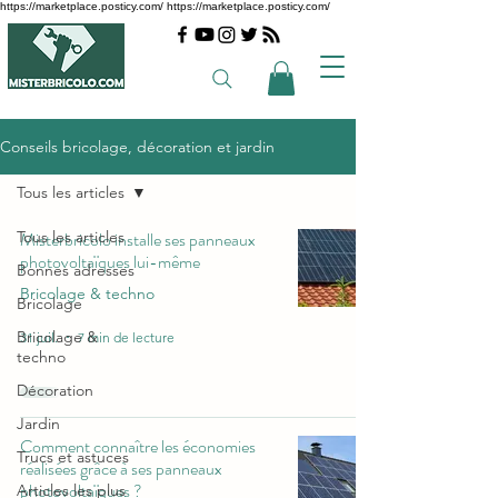
https://marketplace.posticy.com/ https://marketplace.posticy.com/
Conseils bricolage, décoration et jardin
Tous les articles
Tous les articles
Misterbricolo installe ses panneaux
photovoltaïques lui-même
Bonnes adresses
Bricolage & techno
Bricolage
Bricolage &
31 juil.
7 min de lecture
techno
Décoration
Jardin
Comment connaître les économies
Trucs et astuces
réalisées grâce à ses panneaux
photovoltaïques ?
Articles les plus